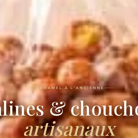
CARAMEL À L'ANCIENNE
alines & chouch
artisanaux