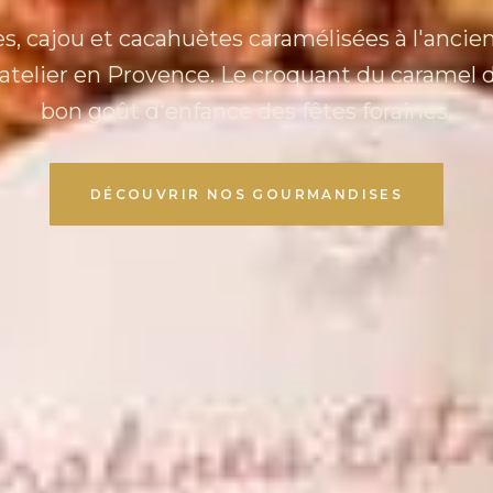
, cajou et cacahuètes caramélisées à l'ancie
atelier en Provence. Le croquant du caramel d
bon goût d'enfance des fêtes foraines.
DÉCOUVRIR NOS GOURMANDISES