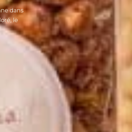
nne dans
oré, le