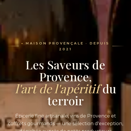
MAISON PROVENÇALE · DEPUIS
2021
Les Saveurs de
Provence,
l'art de l'apéritif
du
terroir
Épicerie fine artisanale, vins de Provence et
coffrets gourmands — une sélection d'exception,