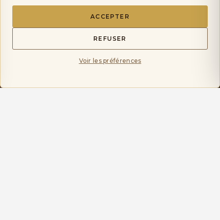
ACCEPTER
REFUSER
Voir les préférences
LIVRAISON OFFERTE DÈS 75 €
◆
EXPÉDIÉ SOUS 24H
PAIEMENT SÉCURISÉ
◆
◆
BOUTIQUE À LANÇON-PROVENCE
VOTRE SPÉCIALISTE DE