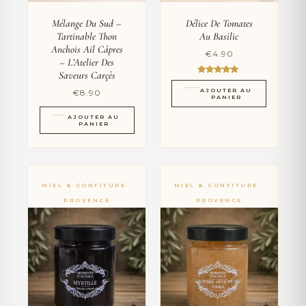
Mélange Du Sud –
Délice De Tomates
Tartinable Thon
Au Basilic
Anchois Ail Câpres
€
4.90
– L’Atelier Des
Saveurs Carçès
Note
5.00
AJOUTER AU
€
8.90
sur 5
PANIER
AJOUTER AU
PANIER