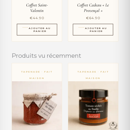
Coffret Saint-
Coffret Cadeau « Le
Valentin
Provençal »
€
44.90
€
64.90
AJOUTER AU
AJOUTER AU
PANIER
PANIER
Produits vu récemment