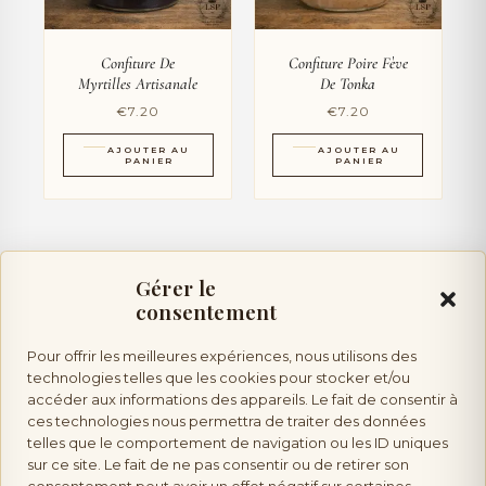
Confiture De
Confiture Poire Fève
Myrtilles Artisanale
De Tonka
€
7.20
€
7.20
AJOUTER AU
AJOUTER AU
PANIER
PANIER
Gérer le
consentement
Pour offrir les meilleures expériences, nous utilisons des
Vente d’alcool :
l’abus d’alcool est dangereux pour la
technologies telles que les cookies pour stocker et/ou
accéder aux informations des appareils. Le fait de consentir à
ces technologies nous permettra de traiter des données
telles que le comportement de navigation ou les ID uniques
santé, à consommer avec modération. Vente interdite aux mineurs.
sur ce site. Le fait de ne pas consentir ou de retirer son