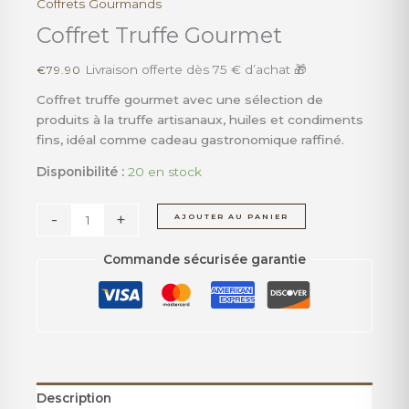
Coffrets Gourmands
quantité
de
Coffret Truffe Gourmet
Coffret
Truffe
Livraison offerte dès 75 € d’achat 🎁
€
79.90
Gourmet
Coffret truffe gourmet avec une sélection de
produits à la truffe artisanaux, huiles et condiments
fins, idéal comme cadeau gastronomique raffiné.
Disponibilité :
20 en stock
-
+
AJOUTER AU PANIER
Commande sécurisée garantie
Description