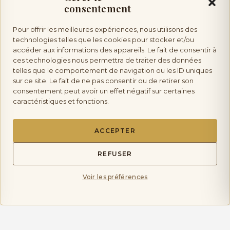
consentement
Pour offrir les meilleures expériences, nous utilisons des
Vente d’alcool :
l’abus d’alcool est dangereux pour la
technologies telles que les cookies pour stocker et/ou
accéder aux informations des appareils. Le fait de consentir à
ces technologies nous permettra de traiter des données
telles que le comportement de navigation ou les ID uniques
santé, à consommer avec modération. Vente interdite aux mineurs.
sur ce site. Le fait de ne pas consentir ou de retirer son
consentement peut avoir un effet négatif sur certaines
caractéristiques et fonctions.
Les Saveurs de Provence
ACCEPTER
Copyright © 2026 La Boutique Des Saveurs de
Provence | tous droits réservés.
REFUSER
Voir les préférences
Mentions Légales
Politique de Confidentialité
Politique de livraison et Retours
Conditions générales de Ventes CGV
mon compte