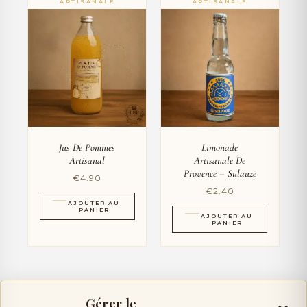
Jus De Pommes
Limonade
Artisanal
Artisanale De
Provence – Sulauze
€
4.90
€
2.40
AJOUTER AU
PANIER
AJOUTER AU
PANIER
Gérer le