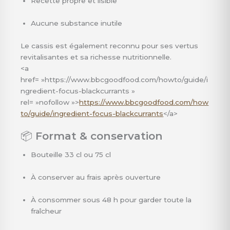
Recette propre et lisible
Aucune substance inutile
Le cassis est également reconnu pour ses vertus
revitalisantes et sa richesse nutritionnelle.
<a
href= »https://www.bbcgoodfood.com/howto/guide/i
ngredient-focus-blackcurrants »
rel= »nofollow »>
https://www.bbcgoodfood.com/how
to/guide/ingredient-focus-blackcurrants
</a>
📦
Format & conservation
Bouteille 33 cl ou 75 cl
À conserver au frais après ouverture
À consommer sous 48 h pour garder toute la
fraîcheur