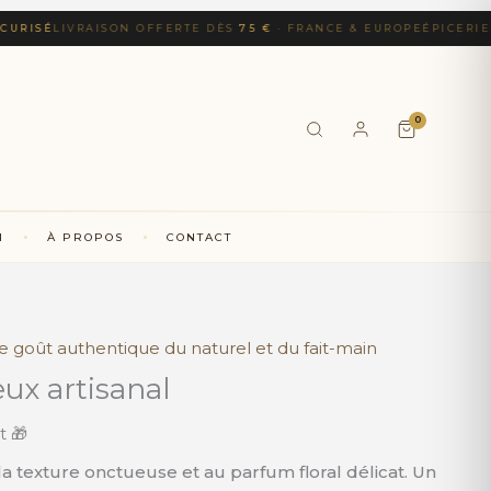
SÉ
LIVRAISON OFFERTE DÈS
75 €
· FRANCE & EUROPE
ÉPICERIE FIN
0
N
À PROPOS
CONTACT
 Le goût authentique du naturel et du fait-main
ux artisanal
t 🎁
a texture onctueuse et au parfum floral délicat. Un