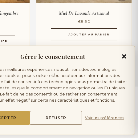
Gingembre
Miel De Lavande Artisanal
€
8.90
AJOUTER AU PANIER
NIER
Gérer le consentement
 les meilleures expériences, nous utilisons des technologies
 les cookies pour stocker et/ou accéder aux informations des
Le fait de consentir à ces technologies nous permettra de traiter
s telles que le comportement de navigation ou les ID uniques
. Le fait de ne pas consentir ou de retirer son consentement
un effet négatif sur certaines caractéristiques et fonctions.
te interdite aux mineurs.
CEPTER
REFUSER
Voir les préférences