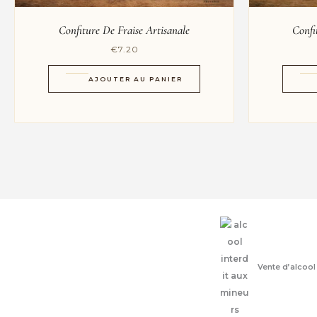
Confiture De Fraise Artisanale
Confi
€
7.20
AJOUTER AU PANIER
Vente d’alcool