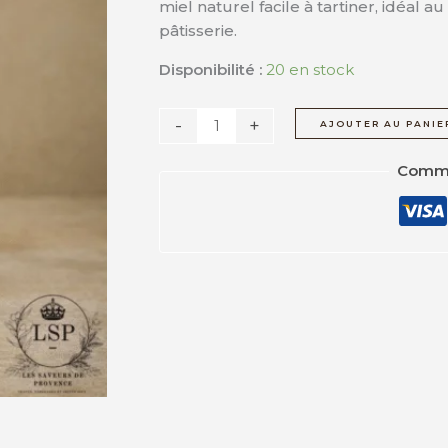
miel naturel facile à tartiner, idéal a
artisanal
pâtisserie.
Disponibilité :
20 en stock
-
+
AJOUTER AU PANIE
Comma