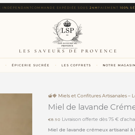
DÉPENDANT
COMMANDE EXPÉDIÉE SOUS
24H
PAIEMENT
100% SÉCURI
LES SAVEURS DE PROVENCE
ÉPICERIE SUCRÉE
LES COFFRETS
NOTRE MAGASI
🍯🍓 Miels et Confitures Artisanales –
quantité
de
Miel de lavande Créme
Miel
de
Livraison offerte dès 75 € d’acha
€
8.90
lavande
Miel de lavande crémeux artisanal à l
Crémeux