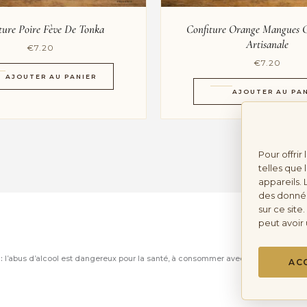
ture Poire Fève De Tonka
Confiture Orange Mangues 
Artisanale
€
7.20
€
7.20
AJOUTER AU PANIER
AJOUTER AU PA
Pour offrir
telles que
appareils. 
des donnée
sur ce site
peut avoir 
 :
l’abus d’alcool est dangereux pour la santé, à consommer avec modération. Ven
AC