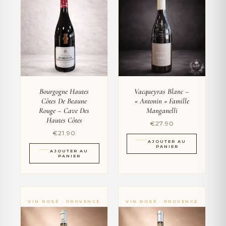
Bourgogne Hautes
Vacqueyras Blanc –
Côtes De Beaune
« Antonin » Famille
Rouge – Cave Des
Manganelli
Hautes Côtes
€
27.90
€
21.90
AJOUTER AU
PANIER
AJOUTER AU
PANIER