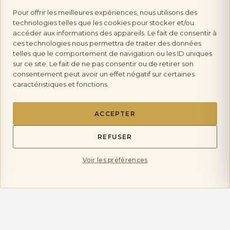
Pour offrir les meilleures expériences, nous utilisons des
Vente d’alcool :
l’abus d’alcool est dangereux pour la
technologies telles que les cookies pour stocker et/ou
accéder aux informations des appareils. Le fait de consentir à
ces technologies nous permettra de traiter des données
telles que le comportement de navigation ou les ID uniques
santé, à consommer avec modération. Vente interdite aux mineurs.
sur ce site. Le fait de ne pas consentir ou de retirer son
consentement peut avoir un effet négatif sur certaines
caractéristiques et fonctions.
Les Saveurs de Provence
ACCEPTER
Copyright © 2026 La Boutique Des Saveurs de
Provence | tous droits réservés.
REFUSER
Voir les préférences
Mentions Légales
Politique de Confidentialité
Politique de livraison et Retours
quantité
Conditions générales de Ventes CGV
AJOUTER AU PANIER
-
+
de
mon compte
Domaine
Plan de Site
de
Articles