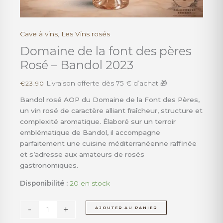
Cave à vins
,
Les Vins rosés
quantité
de
Domaine de la font des pères
Domaine
Rosé – Bandol 2023
de
la
Livraison offerte dès 75 € d’achat 🎁
€
23.90
font
Bandol rosé AOP du Domaine de la Font des Pères,
des
un vin rosé de caractère alliant fraîcheur, structure et
pères
complexité aromatique. Élaboré sur un terroir
Rosé
emblématique de Bandol, il accompagne
-
parfaitement une cuisine méditerranéenne raffinée
Bandol
et s’adresse aux amateurs de rosés
2023
gastronomiques.
Disponibilité :
20 en stock
-
+
AJOUTER AU PANIER