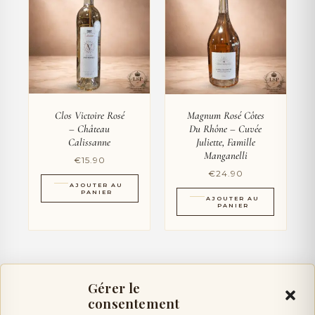
Clos Victoire Rosé
Magnum Rosé Côtes
– Château
Du Rhône – Cuvée
Calissanne
Juliette, Famille
Manganelli
€
15.90
€
24.90
AJOUTER AU
PANIER
AJOUTER AU
PANIER
Gérer le
consentement