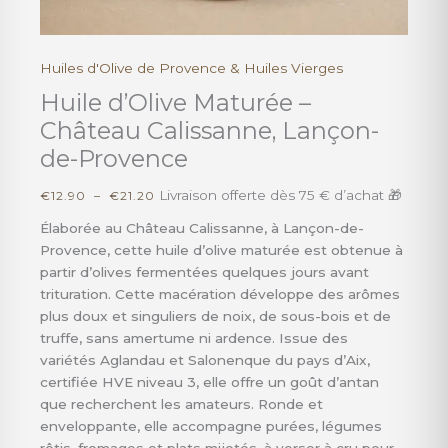
Huiles d'Olive de Provence & Huiles Vierges
quantité
Plage
de
de
Huile d’Olive Maturée –
Huile
prix :
Château Calissanne, Lançon-
d'Olive
€12.90
de-Provence
Maturée
à
–
€21.20
Livraison offerte dès 75 € d’achat 🎁
€
12.90
–
€
21.20
Château
Calissanne,
Élaborée au Château Calissanne, à Lançon-de-
Lançon-
Provence, cette huile d’olive maturée est obtenue à
de-
partir d’olives fermentées quelques jours avant
Provence
trituration. Cette macération développe des arômes
plus doux et singuliers de noix, de sous-bois et de
truffe, sans amertume ni ardence. Issue des
variétés Aglandau et Salonenque du pays d’Aix,
certifiée HVE niveau 3, elle offre un goût d’antan
que recherchent les amateurs. Ronde et
enveloppante, elle accompagne purées, légumes