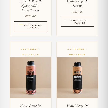
Huile D’Olive De
Huile Vierge De
Nyons AOP –
Sésame
Olive Tanche
€
6.90
€
22.40
AJOUTER AU
PANIER
AJOUTER AU
PANIER
Huile Vierge De
Huile Vierge De