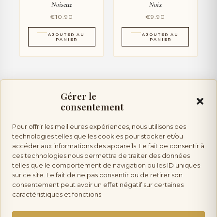
Noisette
Noix
€
10.90
€
9.90
AJOUTER AU
AJOUTER AU
PANIER
PANIER
Gérer le
consentement
Pour offrir les meilleures expériences, nous utilisons des
Vente d’alcool :
l’abus d’alcool est dangereux pour la
technologies telles que les cookies pour stocker et/ou
accéder aux informations des appareils. Le fait de consentir à
ces technologies nous permettra de traiter des données
telles que le comportement de navigation ou les ID uniques
santé, à consommer avec modération. Vente interdite aux mineurs.
sur ce site. Le fait de ne pas consentir ou de retirer son
consentement peut avoir un effet négatif sur certaines
caractéristiques et fonctions.