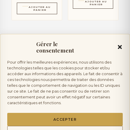
AJOUTER AU
PANIER
AJOUTER AU
PANIER
Gérer le
consentement
Pour offrir les meilleures expériences, nous utilisons des
Vente d’alcool :
l’abus d’alcool est dangereux pour la
technologies telles que les cookies pour stocker et/ou
accéder aux informations des appareils. Le fait de consentir à
ces technologies nous permettra de traiter des données
telles que le comportement de navigation ou les ID uniques
santé, à consommer avec modération. Vente interdite aux mineurs.
sur ce site. Le fait de ne pas consentir ou de retirer son
consentement peut avoir un effet négatif sur certaines
caractéristiques et fonctions.
Les Saveurs de Provence
ACCEPTER
Copyright © 2026 La Boutique Des Saveurs de