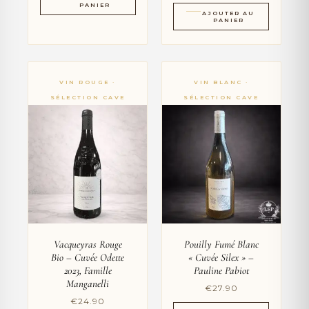
PANIER
AJOUTER AU
PANIER
Vacqueyras Rouge
Pouilly Fumé Blanc
Bio – Cuvée Odette
« Cuvée Silex » –
2023, Famille
Pauline Pabiot
Manganelli
€
27.90
€
24.90