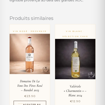
vignoble provençal au-delà des grandes AOC.
Produits similaires
Domaine De La
Font Des Pères Rosé
Valériole
– Bandol 2023
« Charmentin » –
Blanc 2024
€
23.90
€
12.90
AJOUTER AU