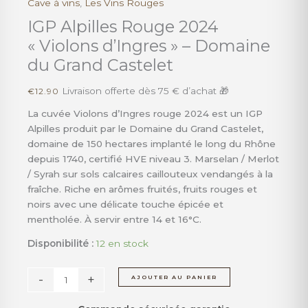
Cave à vins
,
Les Vins Rouges
quantité
de
IGP Alpilles Rouge 2024
IGP
« Violons d’Ingres » – Domaine
Alpilles
du Grand Castelet
Rouge
2024
Livraison offerte dès 75 € d’achat 🎁
€
12.90
"Violons
d'Ingres"
La cuvée Violons d’Ingres rouge 2024 est un IGP
–
Alpilles produit par le Domaine du Grand Castelet,
Domaine
domaine de 150 hectares implanté le long du Rhône
du
depuis 1740, certifié HVE niveau 3. Marselan / Merlot
Grand
/ Syrah sur sols calcaires caillouteux vendangés à la
Castelet
fraîche. Riche en arômes fruités, fruits rouges et
noirs avec une délicate touche épicée et
mentholée. À servir entre 14 et 16°C.
Disponibilité :
12 en stock
-
+
AJOUTER AU PANIER