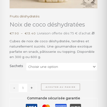
Fruits déshydratés
quantité
Plage
de
de
Noix de coco déshydratées
Noix
prix :
de
€7.90
Livraison offerte dès 75 € d’achat 🎁
€
7.90
–
€
13.40
coco
à
Cubes de noix de coco déshydratée, tendres et
déshydratées
€13.40
naturellement sucrés. Une gourmandise exotique
parfaite en snack, pâtisserie ou topping. Disponible
en 300 g ou 600 g.
Sachets
-
+
AJOUTER AU PANIER
Commande sécurisée garantie