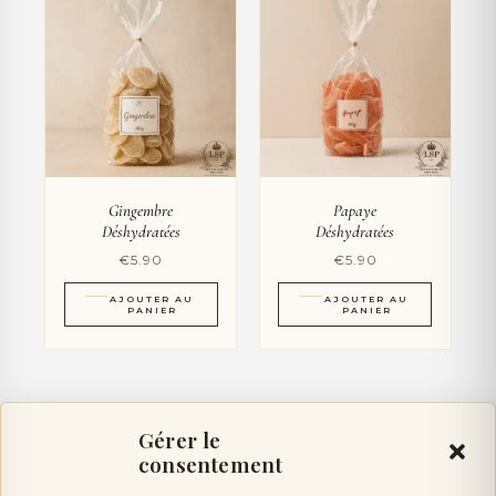
Gingembre
Papaye
Déshydratées
Déshydratées
€
5.90
€
5.90
AJOUTER AU
AJOUTER AU
PANIER
PANIER
Gérer le
consentement