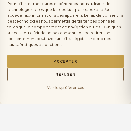
Pour offrir les meilleures expériences, nous utilisons des
Vente d’alcool :
l’abus d’alcool est dangereux pour la
technologies telles que les cookies pour stocker et/ou
accéder aux informations des appareils. Le fait de consentir à
ces technologies nous permettra de traiter des données
telles que le comportement de navigation ou les ID uniques
santé, à consommer avec modération. Vente interdite aux mineurs.
sur ce site. Le fait de ne pas consentir ou de retirer son
consentement peut avoir un effet négatif sur certaines
caractéristiques et fonctions.
Les Saveurs de Provence
ACCEPTER
Copyright © 2026 La Boutique Des Saveurs de
Provence | tous droits réservés.
REFUSER
Voir les préférences
Mentions Légales
Politique de Confidentialité
Politique de livraison et Retours
Conditions générales de Ventes CGV
CHOIX DES OPTIONS
mon compte
Plan de Site
Articles