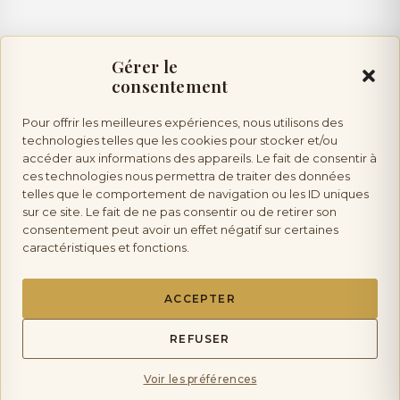
Gérer le
consentement
Pour offrir les meilleures expériences, nous utilisons des
Vente d’alcool :
l’abus d’alcool est dangereux pour la
technologies telles que les cookies pour stocker et/ou
accéder aux informations des appareils. Le fait de consentir à
ces technologies nous permettra de traiter des données
telles que le comportement de navigation ou les ID uniques
santé, à consommer avec modération. Vente interdite aux mineurs.
sur ce site. Le fait de ne pas consentir ou de retirer son
consentement peut avoir un effet négatif sur certaines
caractéristiques et fonctions.
Les Saveurs de Provence
ACCEPTER
Copyright © 2026 La Boutique Des Saveurs de
Provence | tous droits réservés.
REFUSER
Voir les préférences
Mentions Légales