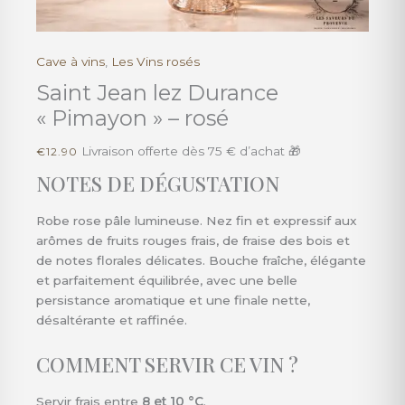
Cave à vins
,
Les Vins rosés
quantité
de
Saint Jean lez Durance
Saint
« Pimayon » – rosé
Jean
lez
Livraison offerte dès 75 € d’achat 🎁
€
12.90
Durance
NOTES DE DÉGUSTATION
"Pimayon"
-
Robe rose pâle lumineuse. Nez fin et expressif aux
rosé
arômes de fruits rouges frais, de fraise des bois et
de notes florales délicates. Bouche fraîche, élégante
et parfaitement équilibrée, avec une belle
persistance aromatique et une finale nette,
désaltérante et raffinée.
COMMENT SERVIR CE VIN ?
Servir frais entre
8 et 10 °C
.