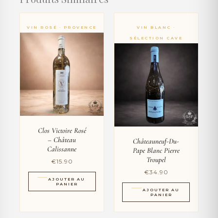
Clos Victoire Rosé
– Château
Châteauneuf-Du-
Calissanne
Pape Blanc Pierre
Troupel
€
15.90
€
34.90
AJOUTER AU
PANIER
AJOUTER AU
PANIER