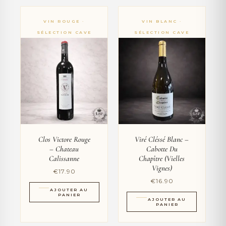
Clos Victore Rouge
Viré Cléssé Blanc –
– Chateau
Cabotte Du
Calissanne
Chapître (Vielles
Vignes)
€
17.90
€
16.90
AJOUTER AU
PANIER
AJOUTER AU
PANIER