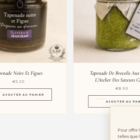
penade Noire Et Figues
Tapenade De Brocolis Aux
L’Atelier Des Saveurs C
€
5.20
€
8.90
AJOUTER AU PANIER
AJOUTER AU PA
Pour offrir
telles que