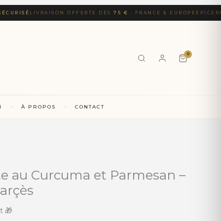
URISÉ
LIVRAISON OFFERTE DÈS
75 €
· FRANCE & EUROPE
ÉPICERIE F
0
N
À PROPOS
CONTACT
e au Curcuma et Parmesan –
Carçès
t 🎁