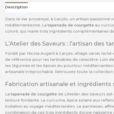
Description
Informations complémentaires
Avis (0)
Dans le Var provençal, à Carçès, un artisan passionné ré
méditerranéenne. La
tapenade de courgette
au curcuma
coloré, qui marie trois ingrédients complémentaires 
L’Atelier des Saveurs : l’artisan des t
Fondé par Nicola Augelli à Carçès, village varois nich
de référence pour les tartinables de caractère. Loin de
les légumes et les épices du pourtour méditerranéen. 
artisanale irréprochable. Retrouvez toute la collectio
Fabrication artisanale et ingrédients
La
tapenade de courgette
de L’Atelier des Saveurs est
texture fondante. Le curcuma, épice solaire aux refle
invitation au voyage méditerranéen. Le parmesan, affin
combinaison de ces trois ingrédients donne naissance