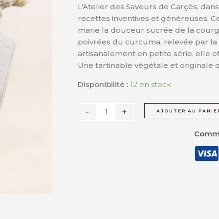
L’Atelier des Saveurs de Carçès, dans
Curcuma
recettes inventives et généreuses.
et
marie la douceur sucrée de la courg
Parmesan
poivrées du curcuma, relevée par l
–
artisanalement en petite série, elle o
L'Atelier
Une tartinable végétale et originale 
des
Saveurs
Disponibilité :
12 en stock
Carçès
-
+
AJOUTER AU PANIE
Comma