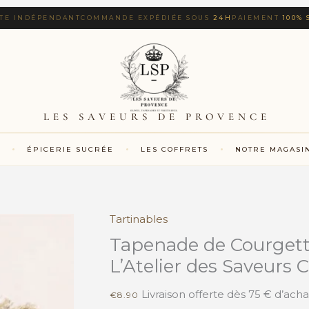
 INDÉPENDANT
COMMANDE EXPÉDIÉE SOUS
24H
PAIEMENT
100% SÉC
LES SAVEURS DE PROVENCE
ÉPICERIE SUCRÉE
LES COFFRETS
NOTRE MAGASI
Tartinables
quantité
de
Tapenade de Courgett
Tapenade
L’Atelier des Saveurs 
de
Courgette
Livraison offerte dès 75 € d’acha
€
8.90
au