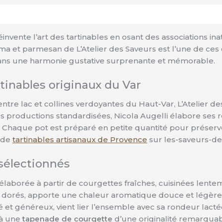
invente l’art des tartinables en osant des associations ina
 et parmesan de L’Atelier des Saveurs est l’une de ces cr
dans une harmonie gustative surprenante et mémorable.
artinables originaux du Var
é entre lac et collines verdoyantes du Haut-Var, L’Atelier
s productions standardisées, Nicola Augelli élabore ses r
Chaque pot est préparé en petite quantité pour préserver
n de
tartinables artisanaux de Provence
sur les-saveurs-de
 sélectionnés
 élaborée à partir de courgettes fraîches, cuisinées len
ts dorés, apporte une chaleur aromatique douce et légèr
é et généreux, vient lier l’ensemble avec sa rondeur lact
 à une
tapenade de courgette
d’une originalité remarquab