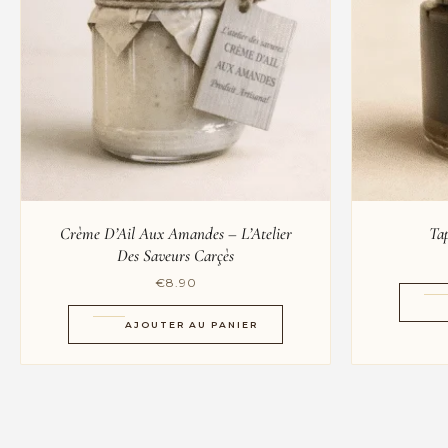
Crème D’Ail Aux Amandes – L’Atelier
Ta
Des Saveurs Carçès
€
8.90
AJOUTER AU PANIER