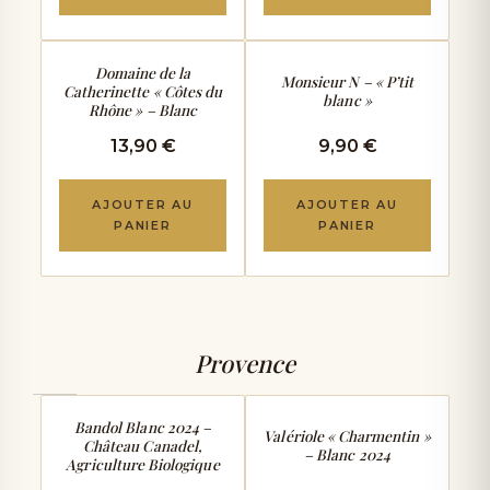
LÉGER & PUR
VIF & CROQUANT
Domaine de la
Monsieur N – « P’tit
Catherinette « Côtes du
blanc »
Rhône » – Blanc
13,90 €
9,90 €
AJOUTER AU
AJOUTER AU
PANIER
PANIER
Provence
VIF & SALIN
FRAIS & EXPRESSIF
Bandol Blanc 2024 –
Valériole « Charmentin »
Château Canadel,
– Blanc 2024
Agriculture Biologique