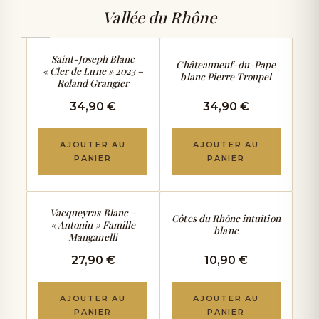
Vallée du Rhône
AMPLE & EXOTIQUE
AMPLE & SOYEUX
Saint-Joseph Blanc
Châteauneuf-du-Pape
« Cler de Lune » 2023 –
blanc Pierre Troupel
Roland Grangier
34,90 €
34,90 €
AJOUTER AU
AJOUTER AU
PANIER
PANIER
FRAIS & ROND
FRAIS & FLORAL
Vacqueyras Blanc –
Côtes du Rhône intuition
« Antonin » Famille
blanc
Manganelli
27,90 €
10,90 €
AJOUTER AU
AJOUTER AU
PANIER
PANIER