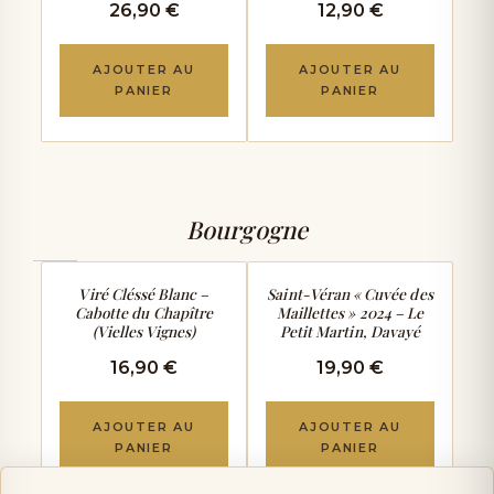
26,90 €
12,90 €
AJOUTER AU
AJOUTER AU
PANIER
PANIER
Bourgogne
TENDU & GOURMAND
FLORAL & MINÉRAL
Viré Cléssé Blanc –
Saint-Véran « Cuvée des
Cabotte du Chapître
Maillettes » 2024 – Le
(Vielles Vignes)
Petit Martin, Davayé
16,90 €
19,90 €
AJOUTER AU
AJOUTER AU
PANIER
PANIER