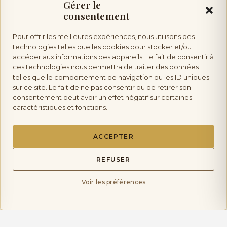
Gérer le
consentement
Pour offrir les meilleures expériences, nous utilisons des
Vallée de la Loire
technologies telles que les cookies pour stocker et/ou
accéder aux informations des appareils. Le fait de consentir à
ces technologies nous permettra de traiter des données
TENDU & FUMÉ
Pouilly Fumé Blanc
telles que le comportement de navigation ou les ID uniques
« Cuvée Silex » – Pauline
sur ce site. Le fait de ne pas consentir ou de retirer son
Pabiot
consentement peut avoir un effet négatif sur certaines
27,90 €
caractéristiques et fonctions.
AJOUTER AU
ACCEPTER
PANIER
REFUSER
Voir les préférences