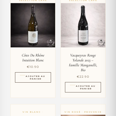
Côtes Du Rhône
Vacqueyras Rouge
Intuition Blanc
Yolande 2023 –
Famille Manganelli,
€
10.90
Bio
€
22.90
AJOUTER AU
PANIER
AJOUTER AU
PANIER