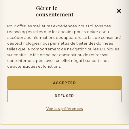
Gérer le
consentement
Vente d’alcool :
l’abus d’alcool est dangereux pour la
Pour offrir les meilleures expériences, nous utilisons des
technologies telles que les cookies pour stocker et/ou
accéder aux informations des appareils. Le fait de consentir à
santé, à consommer avec modération. Vente interdite aux mineurs.
ces technologies nous permettra de traiter des données
telles que le comportement de navigation ou les ID uniques
sur ce site. Le fait de ne pas consentir ou de retirer son
consentement peut avoir un effet négatif sur certaines
caractéristiques et fonctions.
Les Saveurs de Provence
Copyright © 2026 La Boutique Des Saveurs de
ACCEPTER
Provence | tous droits réservés.
REFUSER
Mentions Légales
Politique de Confidentialité
Voir les préférences
Politique de livraison et Retours
Conditions générales de Ventes CGV
mon compte
quantité