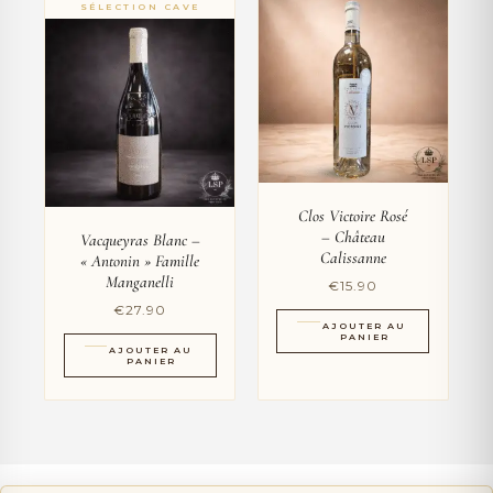
Clos Victoire Rosé
– Château
Vacqueyras Blanc –
Calissanne
« Antonin » Famille
Manganelli
€
15.90
€
27.90
AJOUTER AU
PANIER
AJOUTER AU
PANIER