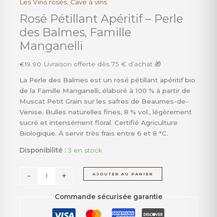
Les Vins rosés
,
Cave à vins
quantité
de
Rosé Pétillant Apéritif – Perle
Rosé
des Balmes, Famille
Pétillant
Manganelli
Apéritif
–
Livraison offerte dès 75 € d’achat 🎁
€
19.90
Perle
des
La Perle des Balmes est un rosé pétillant apéritif bio
Balmes,
de la Famille Manganelli, élaboré à 100 % à partir de
Famille
Muscat Petit Grain sur les safres de Beaumes-de-
Manganelli
Venise. Bulles naturelles fines, 8 % vol., légèrement
sucré et intensément floral. Certifié Agriculture
Biologique. À servir très frais entre 6 et 8 °C.
Disponibilité :
3 en stock
-
+
AJOUTER AU PANIER
Commande sécurisée garantie