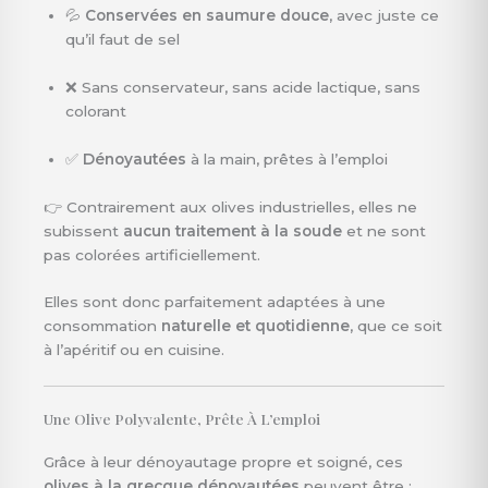
💦
Conservées en saumure douce
, avec juste ce
qu’il faut de sel
❌ Sans conservateur, sans acide lactique, sans
colorant
✅
Dénoyautées
à la main, prêtes à l’emploi
👉 Contrairement aux olives industrielles, elles ne
subissent
aucun traitement à la soude
et ne sont
pas colorées artificiellement.
Elles sont donc parfaitement adaptées à une
consommation
naturelle et quotidienne
, que ce soit
à l’apéritif ou en cuisine.
Une Olive Polyvalente, Prête À L’emploi
Grâce à leur dénoyautage propre et soigné, ces
olives à la grecque dénoyautées
peuvent être :