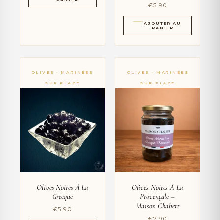
€
5.90
AJOUTER AU
PANIER
Olives Noires À La
Olives Noires À La
Grecque
Provençale –
Maison Chabert
€
5.90
€
7.90