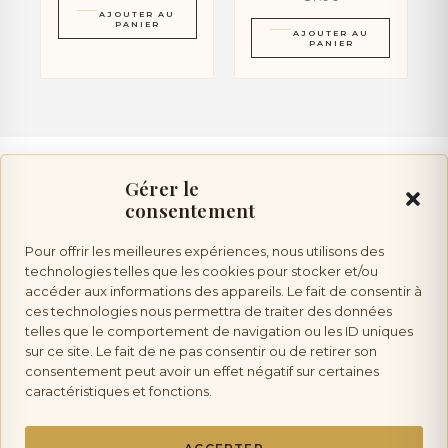
AJOUTER AU
PANIER
AJOUTER AU
PANIER
Gérer le
consentement
Vente d’alcool :
l’abus d’alcool est dangereux pour la
Pour offrir les meilleures expériences, nous utilisons des
technologies telles que les cookies pour stocker et/ou
accéder aux informations des appareils. Le fait de consentir à
santé, à consommer avec modération. Vente interdite aux mineurs.
ces technologies nous permettra de traiter des données
telles que le comportement de navigation ou les ID uniques
sur ce site. Le fait de ne pas consentir ou de retirer son
consentement peut avoir un effet négatif sur certaines
caractéristiques et fonctions.
Les Saveurs de Provence
Copyright © 2026 La Boutique Des Saveurs de