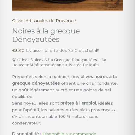
Olives Artisanales de Provence
quantité
de
Noires à la grecque
Noires
Dénoyautées
à
la
Livraison offerte dès 75 € d’achat 🎁
€
8.90
grecque
🫒 Olives Noires À La Grecque Dénoyautées – La
Dénoyautées
Douceur Méditerranéenne À Portée De Main
Préparées selon la tradition, nos
olives noires à la
grecque dénoyautées
offrent une chair fondante,
un goût légèrement sucré et une pointe de sel
équilibrée.
Sans noyau, elles sont
prêtes à l’emploi
, idéales
pour l’apéritif, les salades ou les plats provençaux.
👉 Un incontournable 100 % naturel, sans
conservateur.
Disponibilité :
Disponible sur commande