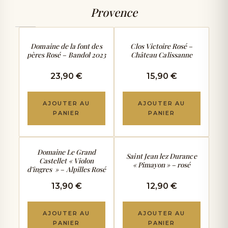
Provence
STRUCTURÉ & COMPLEXE
GOURMAND & FRUITÉ
Domaine de la font des
Clos Victoire Rosé –
pères Rosé – Bandol 2023
Château Calissanne
23,90 €
15,90 €
AJOUTER AU
AJOUTER AU
PANIER
PANIER
SEC & PUR
FIN & ÉLÉGANT
Domaine Le Grand
Saint Jean lez Durance
Castellet « Violon
« Pimayon » – rosé
d’ingres » – Alpilles Rosé
13,90 €
12,90 €
AJOUTER AU
AJOUTER AU
PANIER
PANIER