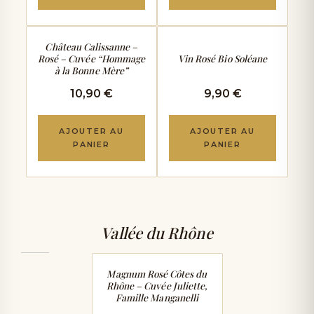
FRAIS & SOUPLE
VIF & DIGESTE
Château Calissanne –
Rosé – Cuvée “Hommage
Vin Rosé Bio Soléane
à la Bonne Mère”
10,90 €
9,90 €
AJOUTER AU
AJOUTER AU
PANIER
PANIER
Vallée du Rhône
VIF & AGRUMES
Magnum Rosé Côtes du
Rhône – Cuvée Juliette,
Famille Manganelli