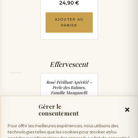
24,90 €
AJOUTER AU
PANIER
Effervescent
PÉTILLANT & TENDRE
Rosé Pétillant Apéritif –
Perle des Balmes,
Famille Manganelli
19,90 €
Gérer le
consentement
AJOUTER AU
PANIER
Pour offrir les meilleures expériences, nous utilisons des
technologies telles que les cookies pour stocker et/ou