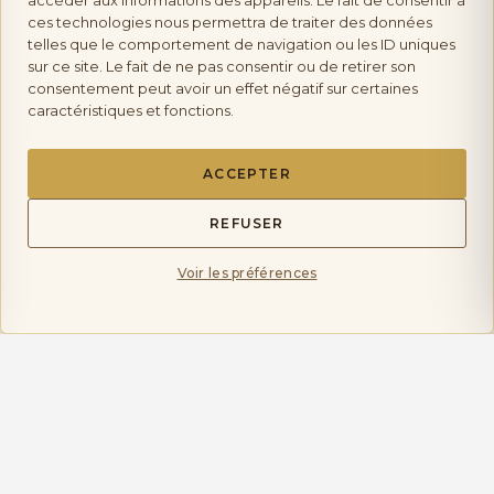
accéder aux informations des appareils. Le fait de consentir à
ces technologies nous permettra de traiter des données
telles que le comportement de navigation ou les ID uniques
sur ce site. Le fait de ne pas consentir ou de retirer son
consentement peut avoir un effet négatif sur certaines
caractéristiques et fonctions.
ILS ONT SAVOURÉ L'INSTANT
ACCEPTER
Avis de nos
amateurs
REFUSER
Voir les préférences
★★★★★
« Le rosé de Bandol est une tuerie : frais mais
avec du caractère, parfait sur des grillades.
Conseils au top. »
JULIE